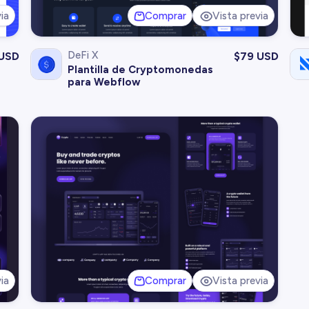
ia
Comprar
Vista previa
DeFi X
USD
$
79 USD
Plantilla de Cryptomonedas
para Webflow
ia
Comprar
Vista previa