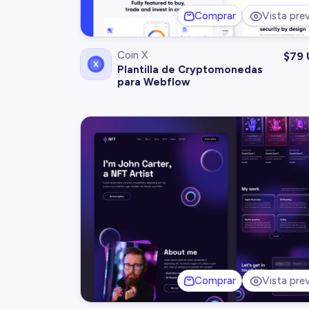
Comprar
Vista prev
Coin X
$
79 
Plantilla de Cryptomonedas
para Webflow
Comprar
Vista prev