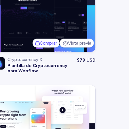
Comprar
Vista previa
Cryptocurrency X
$
79 USD
Plantilla de Cryptocurrency
para Webflow