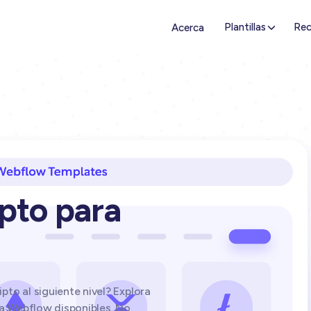
Plantillas
Rec
Acerca
ipto para
ipto al siguiente nivel? Explora
ara Webflow disponibles. No