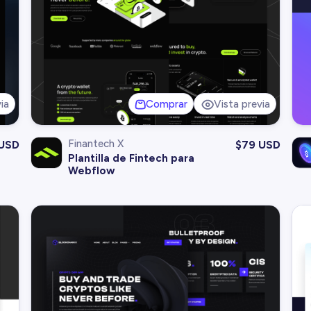
ia
Comprar
Vista previa
Finantech X
 USD
$
79 USD
Plantilla de Fintech para
Webflow