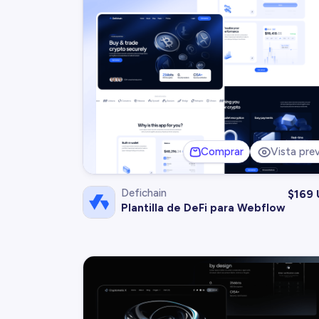
Comprar
Vista prev
Defichain
$
169
Plantilla de DeFi para Webflow