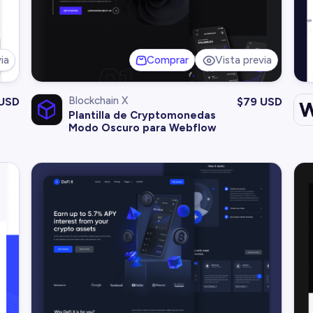
ia
Comprar
Vista previa
Blockchain X
 USD
$
79 USD
Plantilla de Cryptomonedas
Modo Oscuro para Webflow