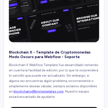
Blockchain X - Template de Cryptomonedas
Modo Oscuro para Webflow - Soporte
Blockchain X Webflow Template fue desarrollado teniendo
en cuenta la facilidad de edición, por lo que te sorprenderá
lo sencillo que puede ser actualizarlo. Sin embargo, si
alguna vez encuentras algún problema, inconveniente o
simplemente deseas saludar, siempre estamos disponibles
en
blockchainx@brixtemplates.com
. Nuestro equipo
estará encantado de ayudarte.