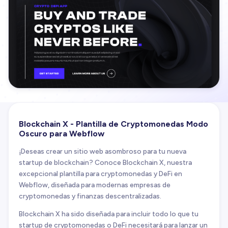
Blockchain X - Plantilla de Cryptomonedas Modo
Oscuro para Webflow
¡Deseas crear un sitio web asombroso para tu nueva
startup de blockchain? Conoce Blockchain X, nuestra
excepcional plantilla para cryptomonedas y DeFi en
Webflow, diseñada para modernas empresas de
cryptomonedas y finanzas descentralizadas.
Blockchain X ha sido diseñada para incluir todo lo que tu
startup de cryptomonedas o DeFi necesitará para lanzar un