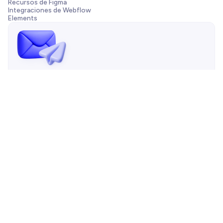
Recursos de Figma
Integraciones de Webflow
Elements
¡Envíanos un mensaje!
¿Necesitas ayuda con tu plantilla, tienes una pregunta de
preventa o quieres trabajar con nuestra agencia? Siempre
estamos a solo un correo de distancia.
Contáctanos

Copyright © 2026 BRIX Plantillas | Todos los derechos reservados
|
Mapa del sitio
|
LLMs.txt
BRIX Plantillas es una compañía de
BRIX Agency