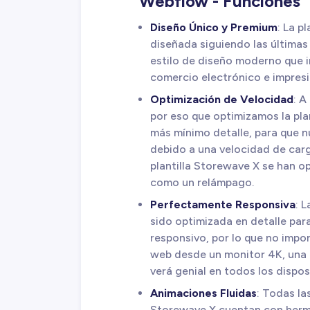
Webflow - Funciones
Diseño Único y Premium
: La p
diseñada siguiendo las últimas
estilo de diseño moderno que 
comercio electrónico e impresio
Optimización de Velocidad
: A
por eso que optimizamos la pla
más mínimo detalle, para que n
debido a una velocidad de carg
plantilla Storewave X se han o
como un relámpago.
Perfectamente Responsiva
: 
sido optimizada en detalle pa
responsivo, por lo que no impor
web desde un monitor 4K, una t
verá genial en todos los dispos
Animaciones Fluidas
: Todas la
Storewave X cuentan con herm