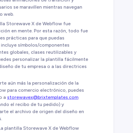
uarios se maravillen mientras navegan
io web.
tilla Storewave X de Webflow fue
ición en mente. Por esta razón, todo fue
res prácticas para que puedas
to incluye símbolos/componentes
tes globales, clases reutilizables y
des personalizar la plantilla fácilmente
 diseño de tu empresa o a las directrices
tarte aún más la personalización de la
low para comercio electrónico, puedes
co a
storewavex@brixtemplates.com
ndo el recibo de tu pedido) y
te el archivo de origen del diseño en
.
 La plantilla Storewave X de Webflow