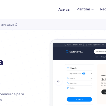
Plantillas
Rec
Acerca
Storewave X
a

Ecommerce para
o.