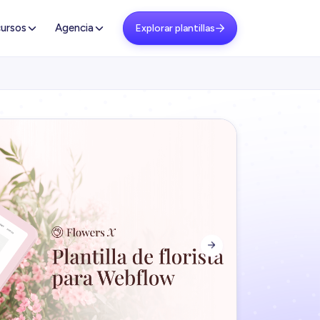
ursos
Agencia
Explorar plantillas

