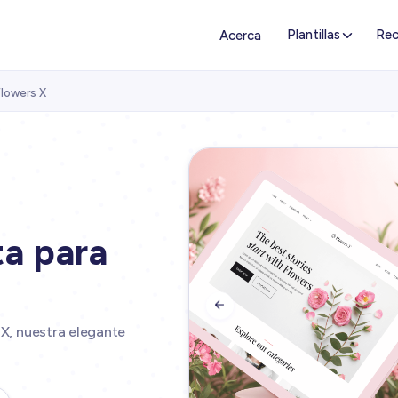
Plantillas
Rec
Acerca
Flowers X
ta para

 X, nuestra elegante