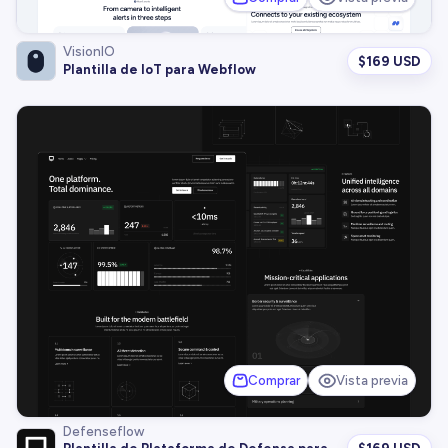
VisionIO
$
169 USD
Plantilla de IoT para Webflow
Comprar
Vista previa
Defenseflow
$
169 USD