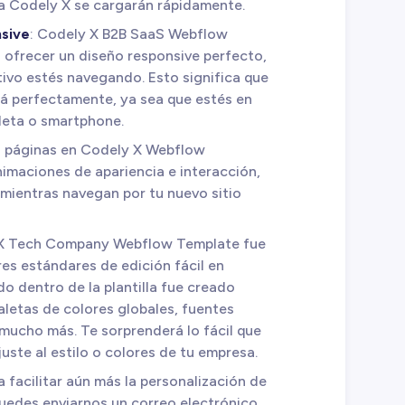
lla Codely X se cargarán rápidamente.
sive
: Codely X B2B SaaS Webflow
 ofrecer un diseño responsive perfecto,
tivo estés navegando. Esto significa que
ará perfectamente, ya sea que estés en
leta o smartphone.
s páginas en Codely X Webflow
imaciones de apariencia e interacción,
 mientras navegan por tu nuevo sitio
 X Tech Company Webflow Template fue
res estándares de edición fácil en
o dentro de la plantilla fue creado
aletas de colores globales, fuentes
y mucho más. Te sorprenderá lo fácil que
juste al estilo o colores de tu empresa.
ra facilitar aún más la personalización de
edes enviarnos un correo electrónico