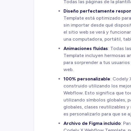
Todas las páginas de la planti
Diseño perfectamente respon
Template está optimizado para
sin importar desde qué disposi
el sitio web se verá y funcion
una computadora, portátil, tab
Animaciones fluidas
: Todas la
Template incluyen hermosas an
para sorprender a tus usuarios
web.
100% personalizable
: Codely
construido utilizando los mejo
Webflow. Esto significa que tod
utilizando símbolos globales, p
globales, clases reutilizables 
es personalizarlo para que se a
Archivo de Figma incluido
: Pa
Codely X Webflow Template, pu