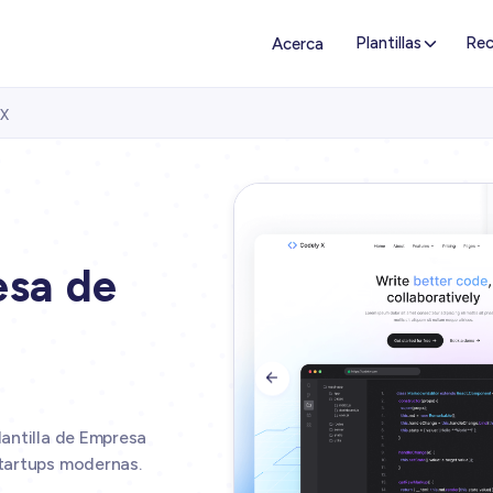
Plantillas
Rec
Acerca
 X
esa de

antilla de Empresa
tartups modernas.