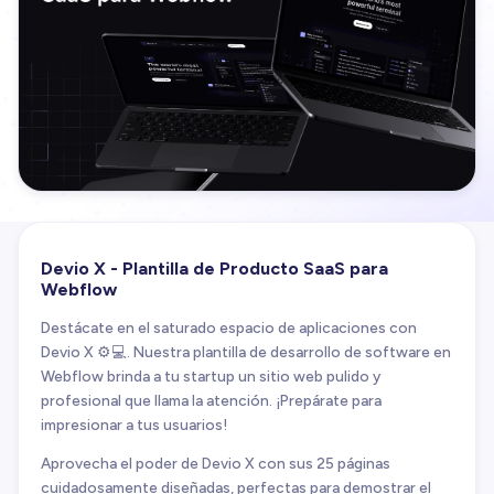
Devio X - Plantilla de Producto SaaS para
Webflow
Destácate en el saturado espacio de aplicaciones con
Devio X ⚙️💻. Nuestra plantilla de desarrollo de software en
Webflow brinda a tu startup un sitio web pulido y
profesional que llama la atención. ¡Prepárate para
impresionar a tus usuarios!
Aprovecha el poder de Devio X con sus 25 páginas
cuidadosamente diseñadas, perfectas para demostrar el