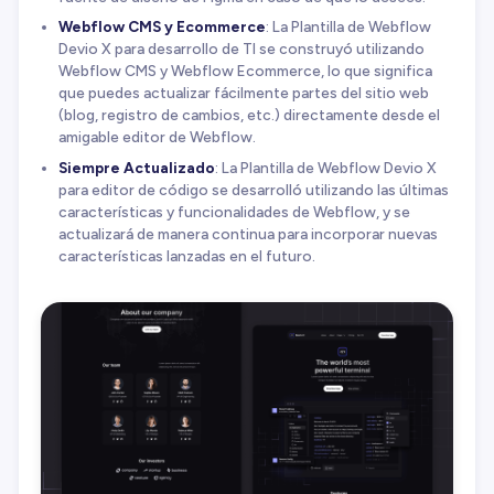
Webflow CMS y Ecommerce
: La Plantilla de Webflow
Devio X para desarrollo de TI se construyó utilizando
Webflow CMS y Webflow Ecommerce, lo que significa
que puedes actualizar fácilmente partes del sitio web
(blog, registro de cambios, etc.) directamente desde el
amigable editor de Webflow.
Siempre Actualizado
: La Plantilla de Webflow Devio X
para editor de código se desarrolló utilizando las últimas
características y funcionalidades de Webflow, y se
actualizará de manera continua para incorporar nuevas
características lanzadas en el futuro.