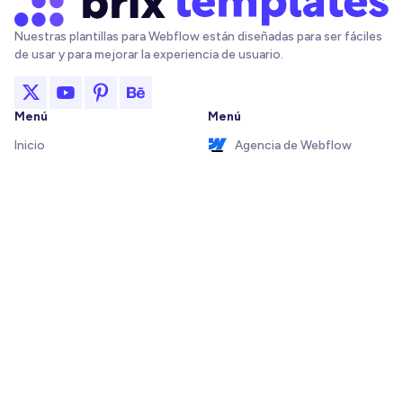
Nuestras plantillas para Webflow están diseñadas para ser fáciles
de usar y para mejorar la experiencia de usuario.
Menú
Menú
Inicio
Agencia de Webflow
Acerca
Agencia de Framer
Plantillas
Figma a Webflow
Soporte
Agencia de Figma
Recursos
Blog y recursos
Addons de Webflow
Recursos de Figma
Integraciones de Webflow
Elements
¡Envíanos un mensaje!