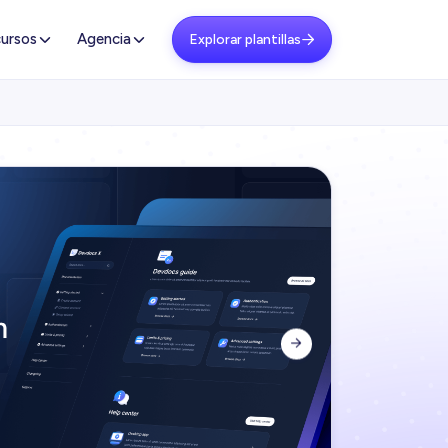
ursos
Agencia
Explorar plantillas

