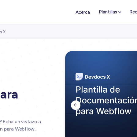
Plantillas
Rec
Acerca
s X
ara

 Echa un vistazo a
ón para Webflow.