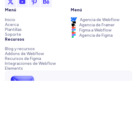
Menú
Menú
Inicio
Agencia de Webflow
Acerca
Agencia de Framer
Plantillas
Figma a Webflow
Soporte
Agencia de Figma
Recursos
Blog y recursos
Addons de Webflow
Recursos de Figma
Integraciones de Webflow
Elements
¡Envíanos un mensaje!
¿Necesitas ayuda con tu plantilla, tienes una pregunta de
preventa o quieres trabajar con nuestra agencia? Siempre
estamos a solo un correo de distancia.