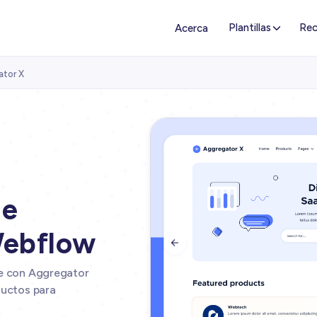
Plantillas
Rec
Acerca
ator X
de
Webflow

ue con Aggregator
ductos para