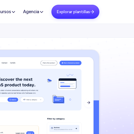
ursos
Agencia
Explorar plantillas

