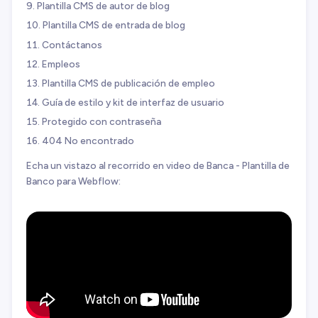
Plantilla CMS de autor de blog
Plantilla CMS de entrada de blog
Contáctanos
Empleos
Plantilla CMS de publicación de empleo
Guía de estilo y kit de interfaz de usuario
Protegido con contraseña
404 No encontrado
Echa un vistazo al recorrido en video de Banca - Plantilla de
Banco para Webflow: