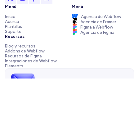
Menú
Menú
Inicio
Agencia de Webflow
Acerca
Agencia de Framer
Plantillas
Figma a Webflow
Soporte
Agencia de Figma
Recursos
Blog y recursos
Addons de Webflow
Recursos de Figma
Integraciones de Webflow
Elements
¡Envíanos un mensaje!
¿Necesitas ayuda con tu plantilla, tienes una pregunta de
preventa o quieres trabajar con nuestra agencia? Siempre
estamos a solo un correo de distancia.