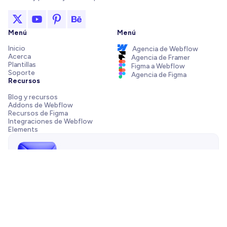
Menú
Menú
Inicio
Agencia de Webflow
Acerca
Agencia de Framer
Plantillas
Figma a Webflow
Soporte
Agencia de Figma
Recursos
Blog y recursos
Addons de Webflow
Recursos de Figma
Integraciones de Webflow
Elements
¡Envíanos un mensaje!
¿Necesitas ayuda con tu plantilla, tienes una pregunta de
preventa o quieres trabajar con nuestra agencia? Siempre
estamos a solo un correo de distancia.